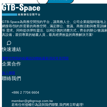
GTB-Space為商務空間預約平台，讓商務人士、公司企業能隨時隨地上
網搜尋/預約所需要的商務空間，滿足辦公、會議、商務活動與教育訓練
等 需求。同時提供彈性靈活、以時計價的消費方式，齊全的辦公/會議
具設備，親切專業的秘書人員，最具經濟效益的商務解決方案!
快速連結
瀏覽空間
我的收藏
諮詢聯絡
最新消息
常見問題
企業合作
加入聯盟
聯絡我們
+886 2 7704 6604
member@gtbgroup.com.tw
若有任何侵權行為請與我們聯繫,我們將立即處理!