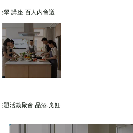
教學.講座.百人內會議
主題活動聚會.品酒.烹飪