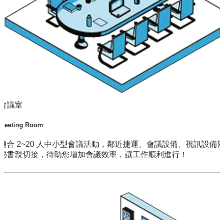
會議室
Meeting Room
適合 2~20 人中小型會議活動，鄰近捷運、會議設備、視訊設備
秘書親切接，待助您增加會議效率，讓工作順利進行！