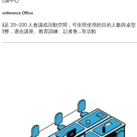
會議中心
Conference Office
滿足 20~100 人會議或活動空間，可依照使用的目的人數與桌
調整，適合講座、教育訓練、記者會...等活動