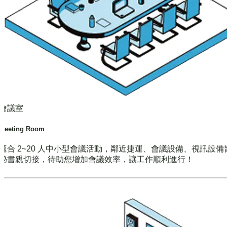
會議室
Meeting Room
適合 2~20 人中小型會議活動，鄰近捷運、會議設備、視訊設備
秘書親切接，待助您增加會議效率，讓工作順利進行！