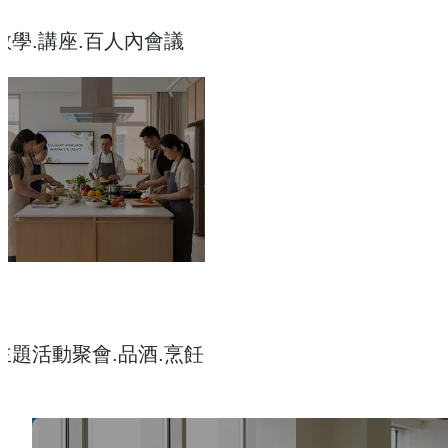
教學.講座.百人內會議
主題活動聚會.品酒.烹飪