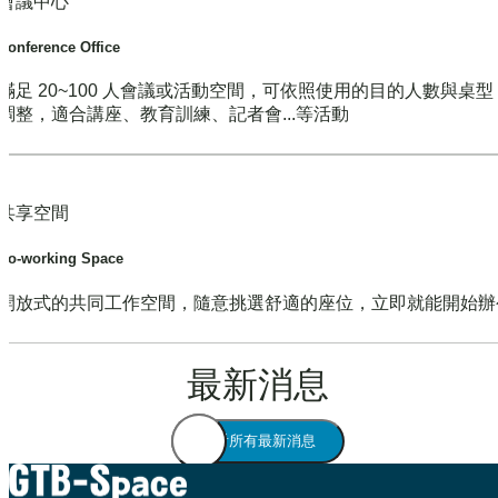
會議中心
Conference Office
滿足 20~100 人會議或活動空間，可依照使用的目的人數與桌
調整，適合講座、教育訓練、記者會...等活動
共享空間
Co-working Space
開放式的共同工作空間，隨意挑選舒適的座位，立即就能開始辦
最新消息
查看所有最新消息