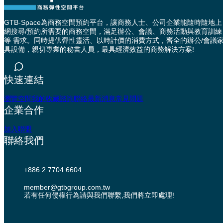
GTB-Space為商務空間預約平台，讓商務人士、公司企業能隨時隨地上
網搜尋/預約所需要的商務空間，滿足辦公、會議、商務活動與教育訓練
等 需求。同時提供彈性靈活、以時計價的消費方式，齊全的辦公/會議
具設備，親切專業的秘書人員，最具經濟效益的商務解決方案!
快速連結
瀏覽空間
我的收藏
諮詢聯絡
最新消息
常見問題
企業合作
加入聯盟
聯絡我們
+886 2 7704 6604
member@gtbgroup.com.tw
若有任何侵權行為請與我們聯繫,我們將立即處理!