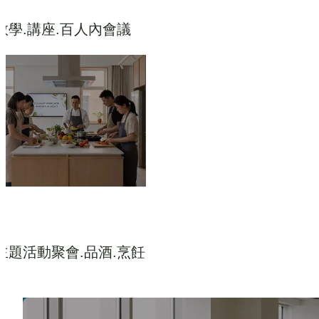
教學.講座.百人內會議
主題活動聚會.品酒.烹飪