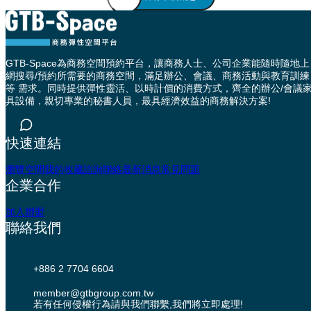
GTB-Space為商務空間預約平台，讓商務人士、公司企業能隨時隨地上
網搜尋/預約所需要的商務空間，滿足辦公、會議、商務活動與教育訓練
等 需求。同時提供彈性靈活、以時計價的消費方式，齊全的辦公/會議
具設備，親切專業的秘書人員，最具經濟效益的商務解決方案!
快速連結
瀏覽空間
我的收藏
諮詢聯絡
最新消息
常見問題
企業合作
加入聯盟
聯絡我們
+886 2 7704 6604
member@gtbgroup.com.tw
若有任何侵權行為請與我們聯繫,我們將立即處理!