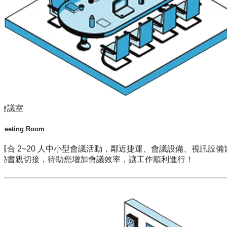
會議室
Meeting Room
適合 2~20 人中小型會議活動，鄰近捷運、會議設備、視訊設備
秘書親切接，待助您增加會議效率，讓工作順利進行！