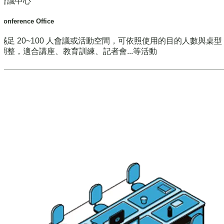
會議中心
Conference Office
滿足 20~100 人會議或活動空間，可依照使用的目的人數與桌
調整，適合講座、教育訓練、記者會...等活動