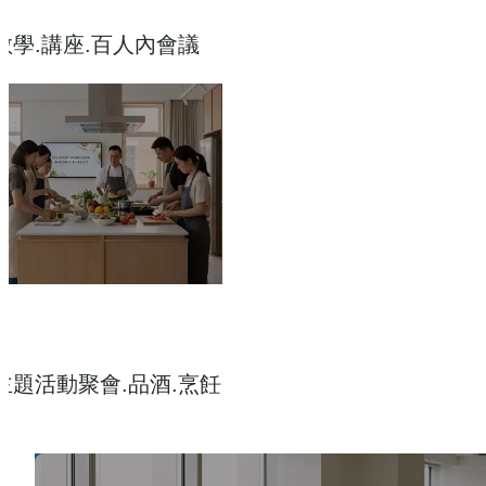
教學.講座.百人內會議
主題活動聚會.品酒.烹飪