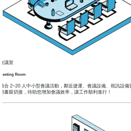
會議室
Meeting Room
適合 2~20 人中小型會議活動，鄰近捷運、會議設備、視訊設備
秘書親切接，待助您增加會議效率，讓工作順利進行！