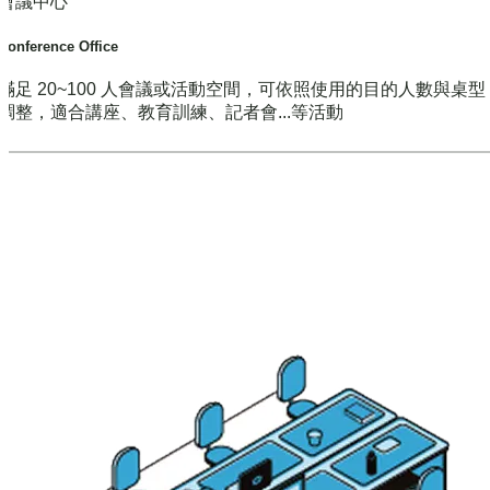
會議中心
Conference Office
滿足 20~100 人會議或活動空間，可依照使用的目的人數與桌
調整，適合講座、教育訓練、記者會...等活動