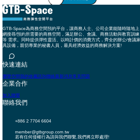
GTB-Space為商務空間預約平台，讓商務人士、公司企業能隨時隨地上
網搜尋/預約所需要的商務空間，滿足辦公、會議、商務活動與教育訓練
等 需求。同時提供彈性靈活、以時計價的消費方式，齊全的辦公/會議
具設備，親切專業的秘書人員，最具經濟效益的商務解決方案!
快速連結
瀏覽空間
我的收藏
諮詢聯絡
最新消息
常見問題
企業合作
加入聯盟
聯絡我們
+886 2 7704 6604
member@gtbgroup.com.tw
若有任何侵權行為請與我們聯繫,我們將立即處理!