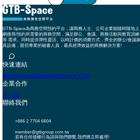
GTB-Space為商務空間預約平台，讓商務人士、公司企業能隨時隨地上
網搜尋/預約所需要的商務空間，滿足辦公、會議、商務活動與教育訓練
等 需求。同時提供彈性靈活、以時計價的消費方式，齊全的辦公/會議
具設備，親切專業的秘書人員，最具經濟效益的商務解決方案!
快速連結
瀏覽空間
我的收藏
諮詢聯絡
最新消息
常見問題
企業合作
加入聯盟
聯絡我們
+886 2 7704 6604
member@gtbgroup.com.tw
若有任何侵權行為請與我們聯繫,我們將立即處理!