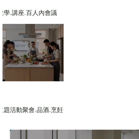
教學.講座.百人內會議
主題活動聚會.品酒.烹飪