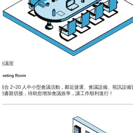
會議室
Meeting Room
適合 2~20 人中小型會議活動，鄰近捷運、會議設備、視訊設備
秘書親切接，待助您增加會議效率，讓工作順利進行！