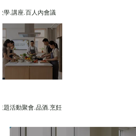
教學.講座.百人內會議
主題活動聚會.品酒.烹飪