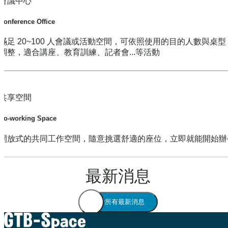
會議中心
Conference Office
滿足 20~100 人會議或活動空間，可依照使用的目的人數與桌
調整，適合講座、教育訓練、記者會...等活動
共享空間
Co-working Space
開放式的共同工作空間，隨意挑選舒適的座位，立即就能開始辦
最新消息
查看所有最新消息