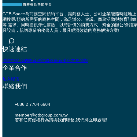
GTB-Space為商務空間預約平台，讓商務人士、公司企業能隨時隨地上
網搜尋/預約所需要的商務空間，滿足辦公、會議、商務活動與教育訓練
等 需求。同時提供彈性靈活、以時計價的消費方式，齊全的辦公/會議
具設備，親切專業的秘書人員，最具經濟效益的商務解決方案!
快速連結
瀏覽空間
我的收藏
諮詢聯絡
最新消息
常見問題
企業合作
加入聯盟
聯絡我們
+886 2 7704 6604
member@gtbgroup.com.tw
若有任何侵權行為請與我們聯繫,我們將立即處理!