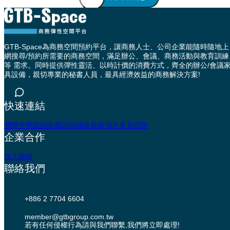
GTB-Space為商務空間預約平台，讓商務人士、公司企業能隨時隨地上
網搜尋/預約所需要的商務空間，滿足辦公、會議、商務活動與教育訓練
等 需求。同時提供彈性靈活、以時計價的消費方式，齊全的辦公/會議
具設備，親切專業的秘書人員，最具經濟效益的商務解決方案!
快速連結
瀏覽空間
我的收藏
諮詢聯絡
最新消息
常見問題
企業合作
加入聯盟
聯絡我們
+886 2 7704 6604
member@gtbgroup.com.tw
若有任何侵權行為請與我們聯繫,我們將立即處理!