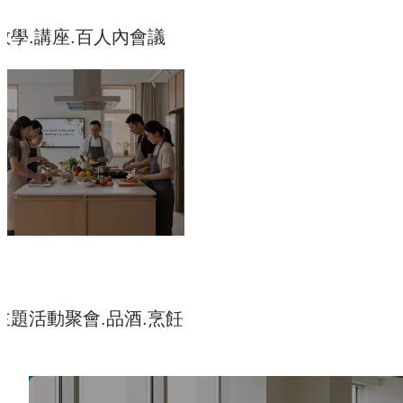
教學.講座.百人內會議
主題活動聚會.品酒.烹飪