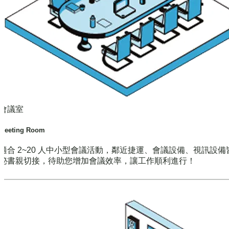
會議室
Meeting Room
適合 2~20 人中小型會議活動，鄰近捷運、會議設備、視訊設備
秘書親切接，待助您增加會議效率，讓工作順利進行！