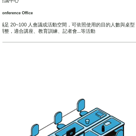
會議中心
Conference Office
滿足 20~100 人會議或活動空間，可依照使用的目的人數與桌
調整，適合講座、教育訓練、記者會...等活動