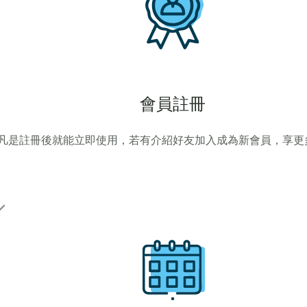
會員註冊
凡是註冊後就能立即使用，若有介紹好友加入成為新會員，享更