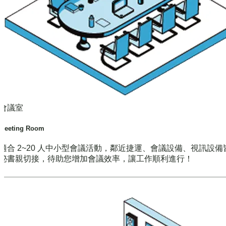
會議室
Meeting Room
適合 2~20 人中小型會議活動，鄰近捷運、會議設備、視訊設備
秘書親切接，待助您增加會議效率，讓工作順利進行！