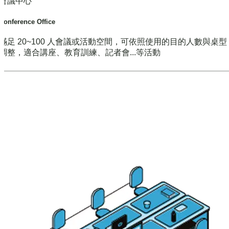
會議中心
Conference Office
滿足 20~100 人會議或活動空間，可依照使用的目的人數與桌
調整，適合講座、教育訓練、記者會...等活動