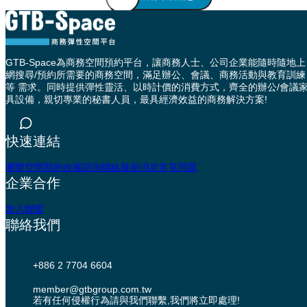
GTB-Space為商務空間預約平台，讓商務人士、公司企業能隨時隨地上
網搜尋/預約所需要的商務空間，滿足辦公、會議、商務活動與教育訓練
等 需求。同時提供彈性靈活、以時計價的消費方式，齊全的辦公/會議
具設備，親切專業的秘書人員，最具經濟效益的商務解決方案!
快速連結
瀏覽空間
我的收藏
諮詢聯絡
最新消息
常見問題
企業合作
加入聯盟
聯絡我們
+886 2 7704 6604
member@gtbgroup.com.tw
若有任何侵權行為請與我們聯繫,我們將立即處理!