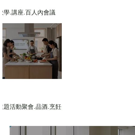
教學.講座.百人內會議
主題活動聚會.品酒.烹飪