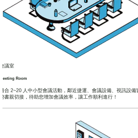
會議室
Meeting Room
適合 2~20 人中小型會議活動，鄰近捷運、會議設備、視訊設備
秘書親切接，待助您增加會議效率，讓工作順利進行！