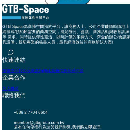
GTB-Space為商務空間預約平台，讓商務人士、公司企業能隨時隨地上
網搜尋/預約所需要的商務空間，滿足辦公、會議、商務活動與教育訓練
等 需求。同時提供彈性靈活、以時計價的消費方式，齊全的辦公/會議
具設備，親切專業的秘書人員，最具經濟效益的商務解決方案!
快速連結
瀏覽空間
我的收藏
諮詢聯絡
最新消息
常見問題
企業合作
加入聯盟
聯絡我們
+886 2 7704 6604
member@gtbgroup.com.tw
若有任何侵權行為請與我們聯繫,我們將立即處理!