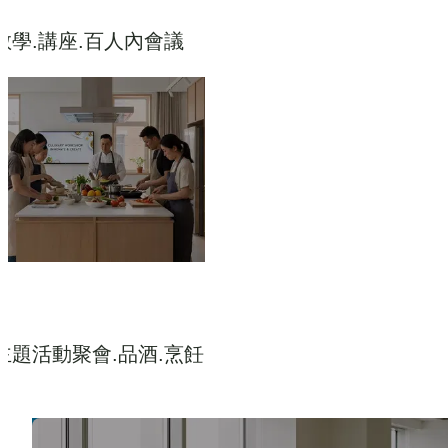
教學.講座.百人內會議
主題活動聚會.品酒.烹飪