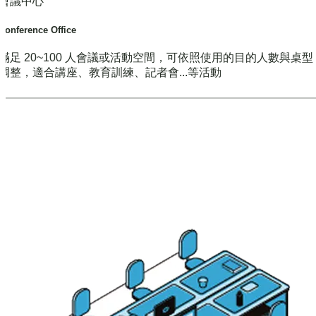
會議中心
Conference Office
滿足 20~100 人會議或活動空間，可依照使用的目的人數與桌
調整，適合講座、教育訓練、記者會...等活動