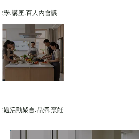
教學.講座.百人內會議
主題活動聚會.品酒.烹飪