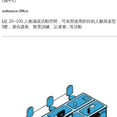
會議中心
Conference Office
滿足 20~100 人會議或活動空間，可依照使用的目的人數與桌
調整，適合講座、教育訓練、記者會...等活動