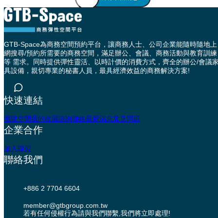
GTB-Space為商務空間預約平台，讓商務人士、公司企業能隨時隨地上
網搜尋/預約所需要的商務空間，滿足辦公、會議、商務活動與教育訓練
等 需求。同時提供彈性靈活、以時計價的消費方式，齊全的辦公/會議
具設備，親切專業的秘書人員，最具經濟效益的商務解決方案!
快速連結
瀏覽空間
我的收藏
諮詢聯絡
最新消息
常見問題
企業合作
加入聯盟
聯絡我們
+886 2 7704 6604
member@gtbgroup.com.tw
若有任何侵權行為請與我們聯繫,我們將立即處理!