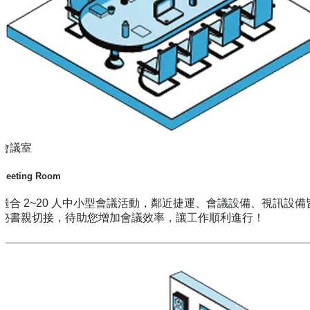
會議室
Meeting Room
適合 2~20 人中小型會議活動，鄰近捷運、會議設備、視訊設備
秘書親切接，待助您增加會議效率，讓工作順利進行！