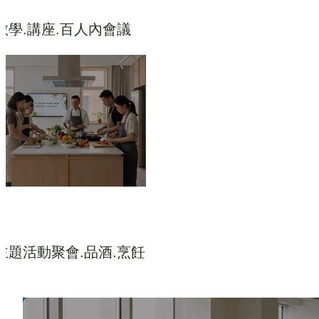
教學.講座.百人內會議
主題活動聚會.品酒.烹飪