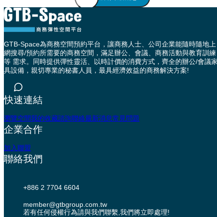
GTB-Space為商務空間預約平台，讓商務人士、公司企業能隨時隨地上
網搜尋/預約所需要的商務空間，滿足辦公、會議、商務活動與教育訓練
等 需求。同時提供彈性靈活、以時計價的消費方式，齊全的辦公/會議
具設備，親切專業的秘書人員，最具經濟效益的商務解決方案!
快速連結
瀏覽空間
我的收藏
諮詢聯絡
最新消息
常見問題
企業合作
加入聯盟
聯絡我們
+886 2 7704 6604
member@gtbgroup.com.tw
若有任何侵權行為請與我們聯繫,我們將立即處理!