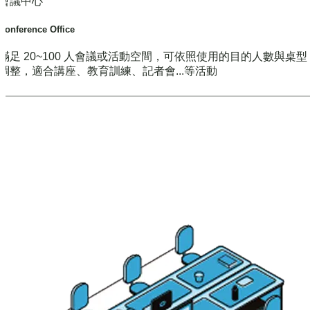
會議中心
Conference Office
滿足 20~100 人會議或活動空間，可依照使用的目的人數與桌
調整，適合講座、教育訓練、記者會...等活動