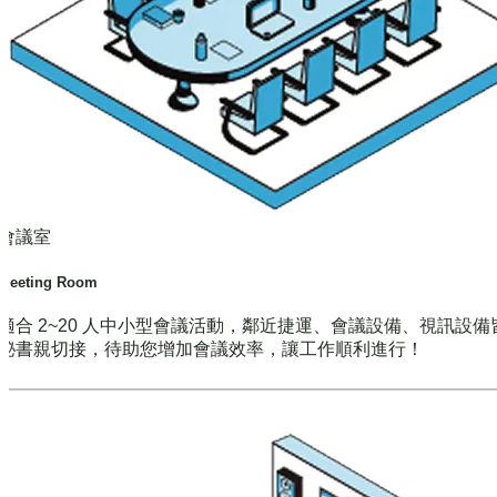
會議室
Meeting Room
適合 2~20 人中小型會議活動，鄰近捷運、會議設備、視訊設備
秘書親切接，待助您增加會議效率，讓工作順利進行！