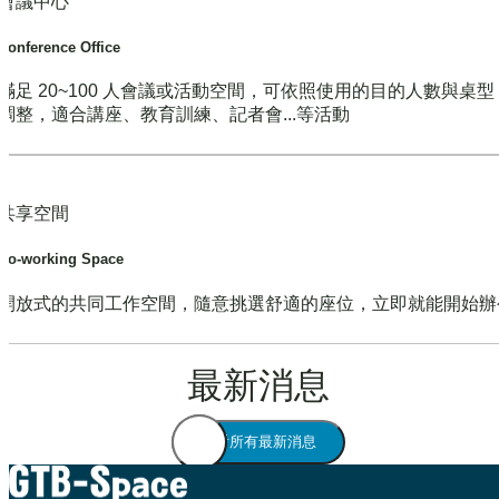
會議中心
Conference Office
滿足 20~100 人會議或活動空間，可依照使用的目的人數與桌
調整，適合講座、教育訓練、記者會...等活動
共享空間
Co-working Space
開放式的共同工作空間，隨意挑選舒適的座位，立即就能開始辦
最新消息
查看所有最新消息