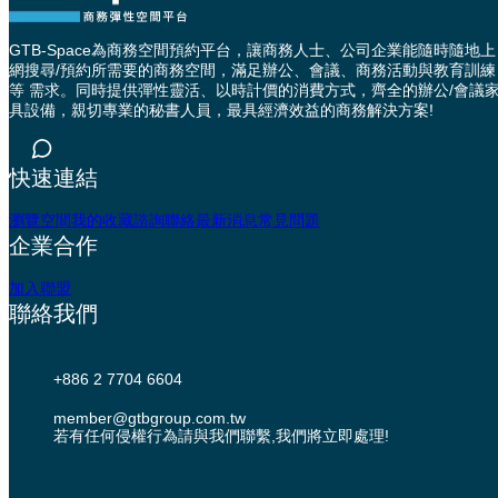
GTB-Space為商務空間預約平台，讓商務人士、公司企業能隨時隨地上
網搜尋/預約所需要的商務空間，滿足辦公、會議、商務活動與教育訓練
等 需求。同時提供彈性靈活、以時計價的消費方式，齊全的辦公/會議
具設備，親切專業的秘書人員，最具經濟效益的商務解決方案!
快速連結
瀏覽空間
我的收藏
諮詢聯絡
最新消息
常見問題
企業合作
加入聯盟
聯絡我們
+886 2 7704 6604
member@gtbgroup.com.tw
若有任何侵權行為請與我們聯繫,我們將立即處理!