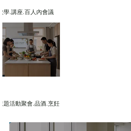
教學.講座.百人內會議
主題活動聚會.品酒.烹飪