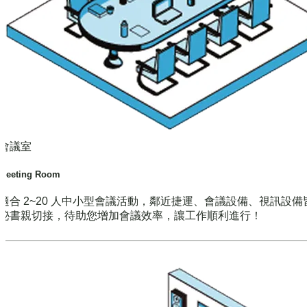
會議室
Meeting Room
適合 2~20 人中小型會議活動，鄰近捷運、會議設備、視訊設備
秘書親切接，待助您增加會議效率，讓工作順利進行！