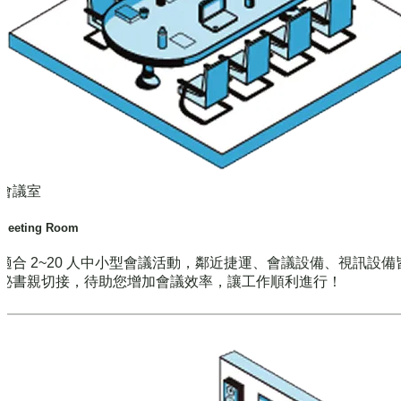
會議室
Meeting Room
適合 2~20 人中小型會議活動，鄰近捷運、會議設備、視訊設備
秘書親切接，待助您增加會議效率，讓工作順利進行！