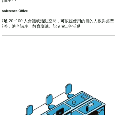
會議中心
Conference Office
滿足 20~100 人會議或活動空間，可依照使用的目的人數與桌
調整，適合講座、教育訓練、記者會...等活動