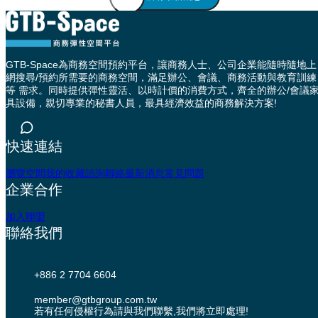
GTB-Space為商務空間預約平台，讓商務人士、公司企業能隨時隨地上
網搜尋/預約所需要的商務空間，滿足辦公、會議、商務活動與教育訓練
等 需求。同時提供彈性靈活、以時計價的消費方式，齊全的辦公/會議
具設備，親切專業的秘書人員，最具經濟效益的商務解決方案!
快速連結
瀏覽空間
我的收藏
諮詢聯絡
最新消息
常見問題
企業合作
加入聯盟
聯絡我們
+886 2 7704 6604
member@gtbgroup.com.tw
若有任何侵權行為請與我們聯繫,我們將立即處理!