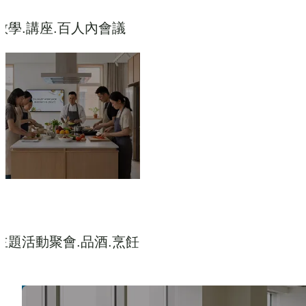
教學.講座.百人內會議
主題活動聚會.品酒.烹飪