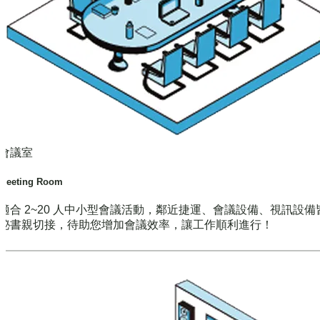
會議室
Meeting Room
適合 2~20 人中小型會議活動，鄰近捷運、會議設備、視訊設備
秘書親切接，待助您增加會議效率，讓工作順利進行！