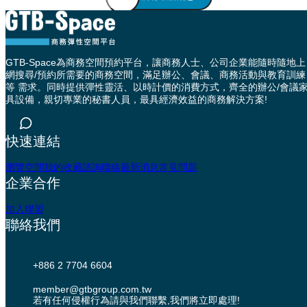
GTB-Space為商務空間預約平台，讓商務人士、公司企業能隨時隨地上
網搜尋/預約所需要的商務空間，滿足辦公、會議、商務活動與教育訓練
等 需求。同時提供彈性靈活、以時計價的消費方式，齊全的辦公/會議
具設備，親切專業的秘書人員，最具經濟效益的商務解決方案!
快速連結
瀏覽空間
我的收藏
諮詢聯絡
最新消息
常見問題
企業合作
加入聯盟
聯絡我們
+886 2 7704 6604
member@gtbgroup.com.tw
若有任何侵權行為請與我們聯繫,我們將立即處理!