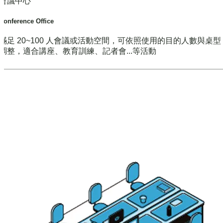
會議中心
Conference Office
滿足 20~100 人會議或活動空間，可依照使用的目的人數與桌
調整，適合講座、教育訓練、記者會...等活動