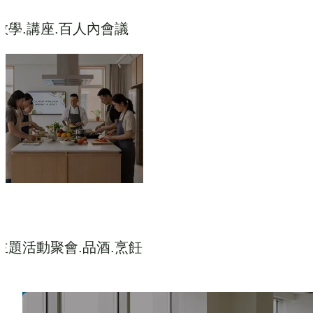
教學.講座.百人內會議
主題活動聚會.品酒.烹飪