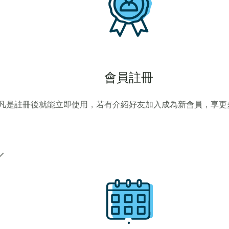
會員註冊
凡是註冊後就能立即使用，若有介紹好友加入成為新會員，享更