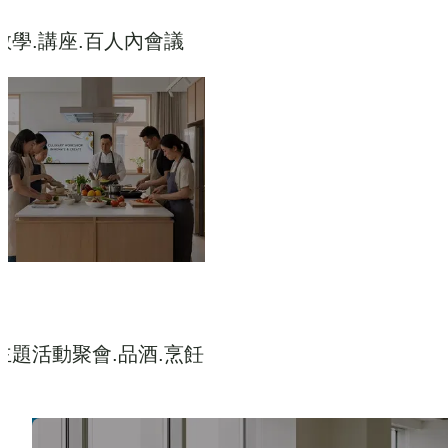
教學.講座.百人內會議
主題活動聚會.品酒.烹飪