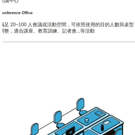
會議中心
Conference Office
滿足 20~100 人會議或活動空間，可依照使用的目的人數與桌
調整，適合講座、教育訓練、記者會...等活動