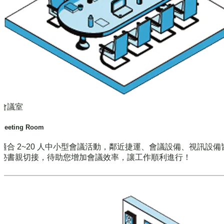
會議室
Meeting Room
適合 2~20 人中小型會議活動，鄰近捷運、會議設備、視訊設備
秘書親切接，待助您增加會議效率，讓工作順利進行！