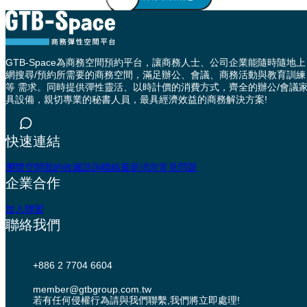
GTB-Space為商務空間預約平台，讓商務人士、公司企業能隨時隨地上
網搜尋/預約所需要的商務空間，滿足辦公、會議、商務活動與教育訓練
等 需求。同時提供彈性靈活、以時計價的消費方式，齊全的辦公/會議
具設備，親切專業的秘書人員，最具經濟效益的商務解決方案!
快速連結
瀏覽空間
我的收藏
諮詢聯絡
最新消息
常見問題
企業合作
加入聯盟
聯絡我們
+886 2 7704 6604
member@gtbgroup.com.tw
若有任何侵權行為請與我們聯繫,我們將立即處理!