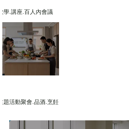
教學.講座.百人內會議
主題活動聚會.品酒.烹飪