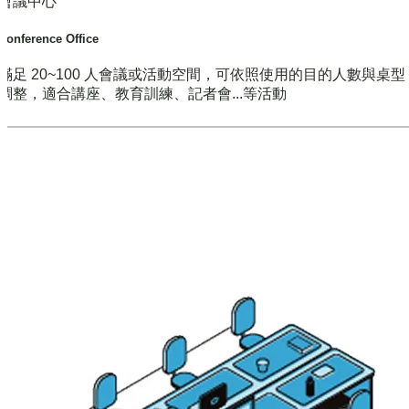
會議中心
Conference Office
滿足 20~100 人會議或活動空間，可依照使用的目的人數與桌
調整，適合講座、教育訓練、記者會...等活動