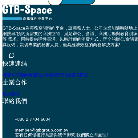
GTB-Space為商務空間預約平台，讓商務人士、公司企業能隨時隨地上
網搜尋/預約所需要的商務空間，滿足辦公、會議、商務活動與教育訓練
等 需求。同時提供彈性靈活、以時計價的消費方式，齊全的辦公/會議
具設備，親切專業的秘書人員，最具經濟效益的商務解決方案!
快速連結
瀏覽空間
我的收藏
諮詢聯絡
最新消息
常見問題
企業合作
加入聯盟
聯絡我們
+886 2 7704 6604
member@gtbgroup.com.tw
若有任何侵權行為請與我們聯繫,我們將立即處理!