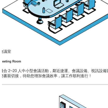
會議室
Meeting Room
適合 2~20 人中小型會議活動，鄰近捷運、會議設備、視訊設備
秘書親切接，待助您增加會議效率，讓工作順利進行！