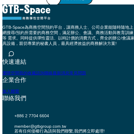
GTB-Space為商務空間預約平台，讓商務人士、公司企業能隨時隨地上
網搜尋/預約所需要的商務空間，滿足辦公、會議、商務活動與教育訓練
等 需求。同時提供彈性靈活、以時計價的消費方式，齊全的辦公/會議
具設備，親切專業的秘書人員，最具經濟效益的商務解決方案!
快速連結
瀏覽空間
我的收藏
諮詢聯絡
最新消息
常見問題
企業合作
加入聯盟
聯絡我們
+886 2 7704 6604
member@gtbgroup.com.tw
若有任何侵權行為請與我們聯繫,我們將立即處理!