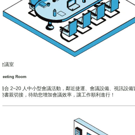
會議室
Meeting Room
適合 2~20 人中小型會議活動，鄰近捷運、會議設備、視訊設備
秘書親切接，待助您增加會議效率，讓工作順利進行！