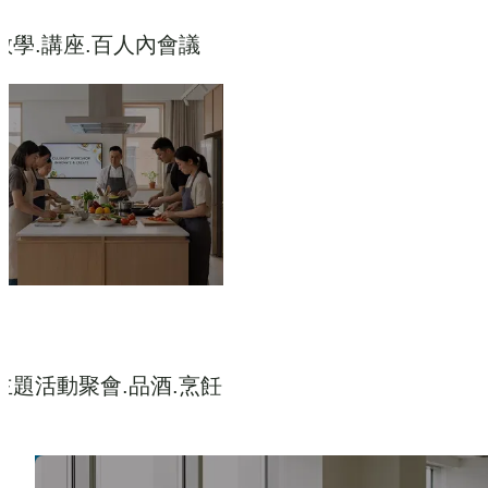
教學.講座.百人內會議
主題活動聚會.品酒.烹飪