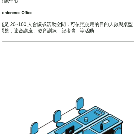
會議中心
Conference Office
滿足 20~100 人會議或活動空間，可依照使用的目的人數與桌
調整，適合講座、教育訓練、記者會...等活動