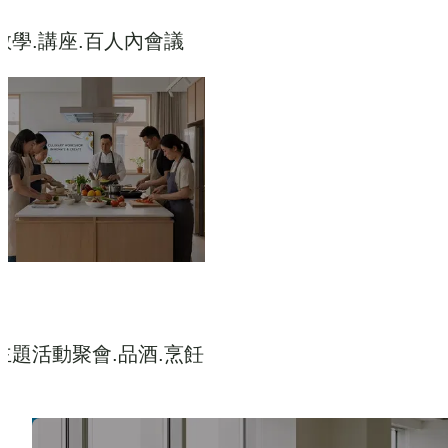
教學.講座.百人內會議
主題活動聚會.品酒.烹飪