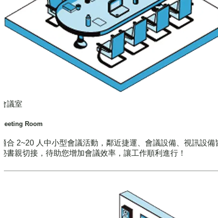
會議室
Meeting Room
適合 2~20 人中小型會議活動，鄰近捷運、會議設備、視訊設備
秘書親切接，待助您增加會議效率，讓工作順利進行！