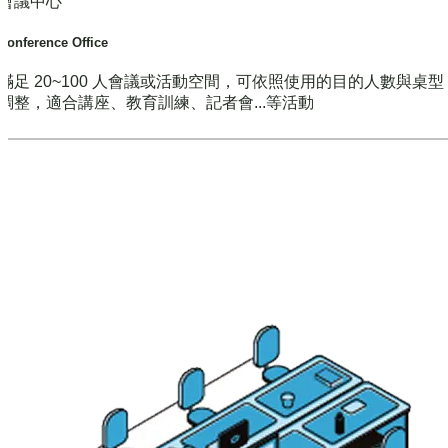
會議中心
Conference Office
滿足 20~100 人會議或活動空間，可依照使用的目的人數與桌
調整，適合講座、教育訓練、記者會...等活動