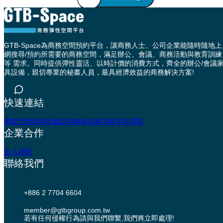
GTB-Space為商務空間預約平台，讓商務人士、公司企業能隨時隨地上
網搜尋/預約所需要的商務空間，滿足辦公、會議、商務活動與教育訓練
等 需求。同時提供彈性靈活、以時計價的消費方式，齊全的辦公/會議
具設備，親切專業的秘書人員，最具經濟效益的商務解決方案!
快速連結
瀏覽空間
我的收藏
諮詢聯絡
最新消息
常見問題
企業合作
加入聯盟
聯絡我們
+886 2 7704 6604
member@gtbgroup.com.tw
若有任何侵權行為請與我們聯繫,我們將立即處理!