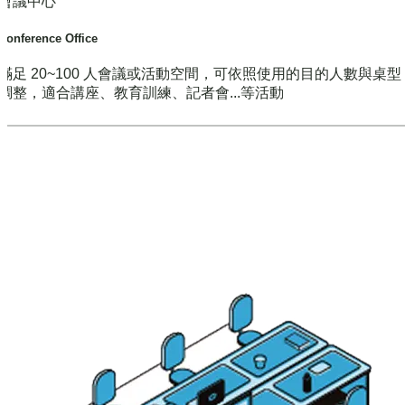
會議中心
Conference Office
滿足 20~100 人會議或活動空間，可依照使用的目的人數與桌
調整，適合講座、教育訓練、記者會...等活動