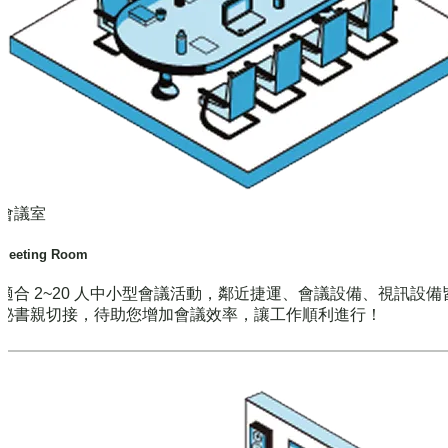
會議室
Meeting Room
適合 2~20 人中小型會議活動，鄰近捷運、會議設備、視訊設備
秘書親切接，待助您增加會議效率，讓工作順利進行！