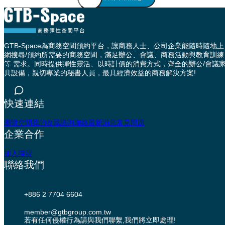
GTB-Space為商務空間預約平台，讓商務人士、公司企業能隨時隨地上
網搜尋/預約所需要的商務空間，滿足辦公、會議、商務活動與教育訓練
等 需求。同時提供彈性靈活、以時計價的消費方式，齊全的辦公/會議
具設備，親切專業的秘書人員，最具經濟效益的商務解決方案!
快速連結
瀏覽空間
我的收藏
諮詢聯絡
最新消息
常見問題
企業合作
加入聯盟
聯絡我們
+886 2 7704 6604
member@gtbgroup.com.tw
若有任何侵權行為請與我們聯繫,我們將立即處理!