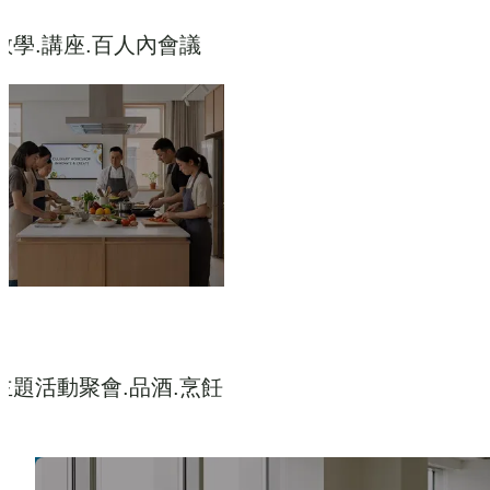
教學.講座.百人內會議
主題活動聚會.品酒.烹飪