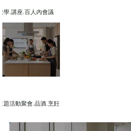
教學.講座.百人內會議
主題活動聚會.品酒.烹飪