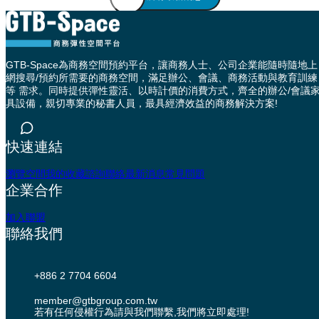
GTB-Space為商務空間預約平台，讓商務人士、公司企業能隨時隨地上
網搜尋/預約所需要的商務空間，滿足辦公、會議、商務活動與教育訓練
等 需求。同時提供彈性靈活、以時計價的消費方式，齊全的辦公/會議
具設備，親切專業的秘書人員，最具經濟效益的商務解決方案!
快速連結
瀏覽空間
我的收藏
諮詢聯絡
最新消息
常見問題
企業合作
加入聯盟
聯絡我們
+886 2 7704 6604
member@gtbgroup.com.tw
若有任何侵權行為請與我們聯繫,我們將立即處理!