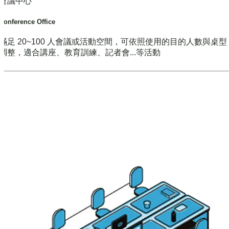
會議中心
Conference Office
滿足 20~100 人會議或活動空間，可依照使用的目的人數與桌
調整，適合講座、教育訓練、記者會...等活動