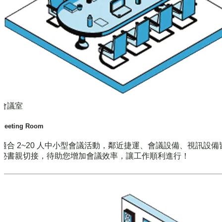
會議室
Meeting Room
適合 2~20 人中小型會議活動，鄰近捷運、會議設備、視訊設備
秘書親切接，待助您增加會議效率，讓工作順利進行！